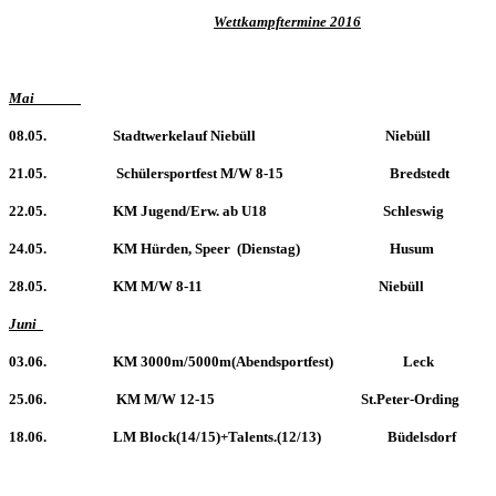
Wettkampftermine 2016
Mai
08.05. Stadtwerkelauf Niebüll Niebüll
21.05. Schülersportfest M/W 8-15 Bredstedt
22.05. KM Jugend/Erw. ab U18 Schleswig
24.05. KM Hürden, Speer (Dienstag) Husum
28.05. KM M/W 8-11 Niebüll
Juni
03.06. KM 3000m/5000m(Abendsportfest) Leck
25.06. KM M/W 12-15 St.Peter-Ording
18.06. LM Block(14/15)+Talents.(12/13) Büdelsdorf